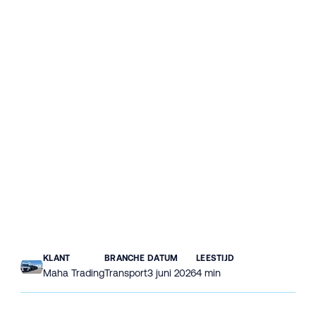
wagenpark dat klopt
met LFH Lease
Maha Trading houdt zijn wagenpark op niveau met
LFH Lease. Moderne trucks, professionele uitstraling
en een financieringspartner die meegroeit met de
ambities.
KLANT
BRANCHE
DATUM
LEESTIJD
Maha Trading
Transport
3 juni 2026
4
min