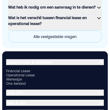
Wat heb ik nodig om een aanvraag in te dienen?
Wat is het verschil tussen financial lease en
operational lease?
Alle veelgestelde vragen
Financial Lease
Operational Lease
Werkwijze
Ons Aanbod
Ov
Leasevormen & Diensten
Financial Lease
Operational Lease
Werkwijze
Ons Aanbod
Over LFH
Hulp & Info