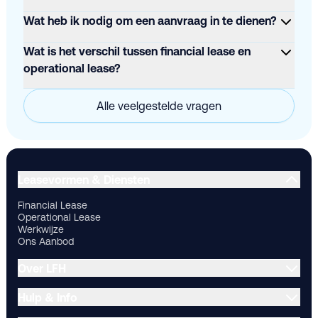
Wat heb ik nodig om een aanvraag in te dienen?
Wat is het verschil tussen financial lease en
operational lease?
Alle veelgestelde vragen
Financial Lease
Operational Lease
Werkwijze
Ons Aanbod
Ov
Leasevormen & Diensten
Financial Lease
Operational Lease
Werkwijze
Ons Aanbod
Over LFH
Hulp & Info