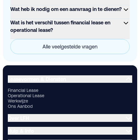
Wat heb ik nodig om een aanvraag in te dienen?
Wat is het verschil tussen financial lease en
operational lease?
Alle veelgestelde vragen
Financial Lease
Operational Lease
Werkwijze
Ons Aanbod
Ov
Leasevormen & Diensten
Financial Lease
Operational Lease
Werkwijze
Ons Aanbod
Over LFH
Hulp & Info