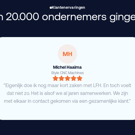
Klantenervaringen
 20.000 ondernemers ginge
MH
Michel Haaima
Style CNC Machines
"Eigenlijk doe ik nog maar kort zaken met LFH. En toch voelt
dat niet zo. Het is alsof we al jaren samenwerken. We zijn
met elkaar in contact gekomen via een gezamenlijke klant."