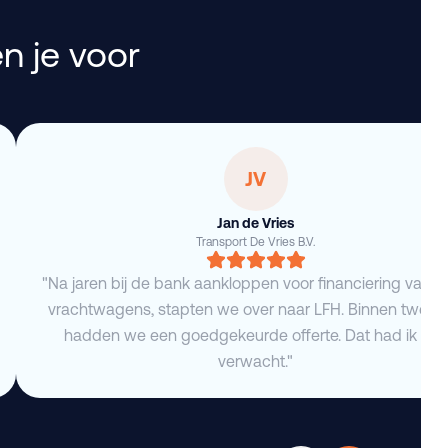
n je voor
JV
Jan de Vries
Transport De Vries B.V.
"Na jaren bij de bank aankloppen voor financiering van 
vrachtwagens, stapten we over naar LFH. Binnen twee 
hadden we een goedgekeurde offerte. Dat had ik niet
verwacht."