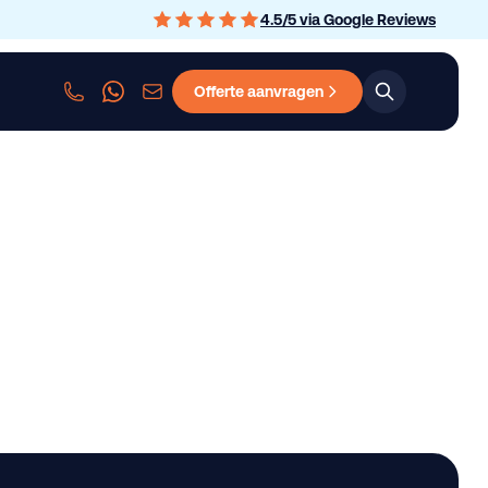
4.5
/
5
via Google Reviews
Offerte aanvragen
sen
Personenauto leasen
Bedrijfswagen leasen
Graafmachine le
60 M3 * LIFT AXLE *