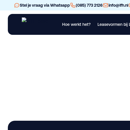
Stel je vraag via Whatsapp
(085) 773 2126
info@lfh.nl
Hoe werkt het?
Leasevormen bij 
Financial Lease
Operational Lease
Bekijk al ons materieel
Vra
Tisvol AA6-1051230
Lease deze bedrijfswagen bij LFH. Gebruikt. Beschikbaar in 