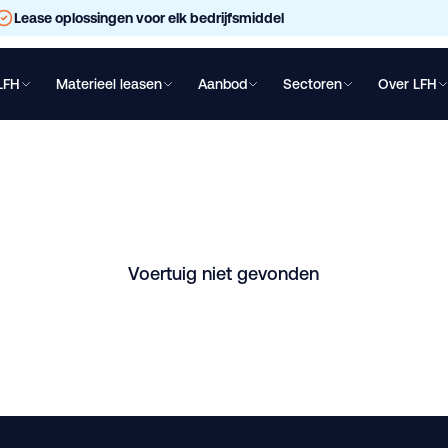
Lease oplossingen voor elk bedrijfsmiddel
LFH
Materieel leasen
Aanbod
Sectoren
Over LFH
chtwagen leasen
Oplegger leasen
Bakwagen leasen
Shovel lea
-CE3 AGRO KIPPER | 
Goes. Vraag direct een vrijblijvende offerte aan.
Voertuig niet gevonden