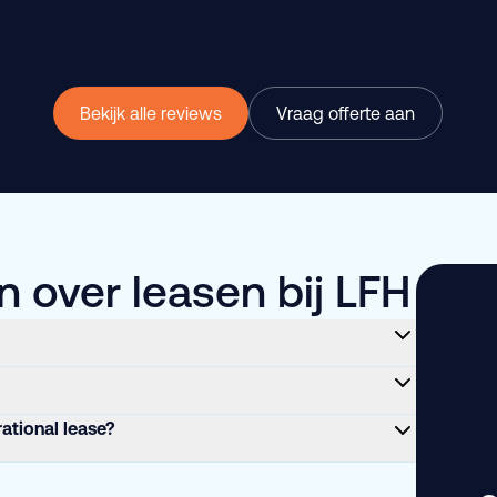
Bekijk alle reviews
Vraag offerte aan
 over leasen bij LFH
rational lease?