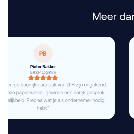
Meer dan
PB
Pieter Bakker
Bakker Logistics
eid en persoonlijke aanpak van LFH zijn ongekend.
deloze papierwinkel, gewoon een eerlijk gesprek
duidelijkheid. Precies wat je als ondernemer nodig
hebt."