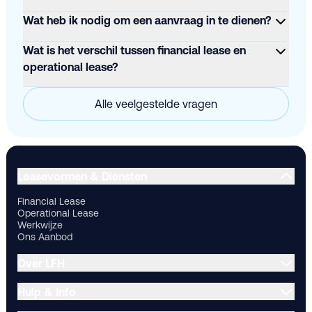
Wat heb ik nodig om een aanvraag in te dienen?
Wat is het verschil tussen financial lease en
operational lease?
Alle veelgestelde vragen
Financial Lease
Operational Lease
Werkwijze
Ons Aanbod
Ov
Leasevormen & Diensten
Financial Lease
Operational Lease
Werkwijze
Ons Aanbod
Over LFH
Hulp & Info