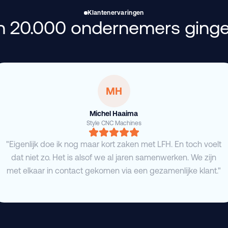
Klantenervaringen
 20.000 ondernemers ginge
MH
Michel Haaima
Style CNC Machines
"Eigenlijk doe ik nog maar kort zaken met LFH. En toch voelt
dat niet zo. Het is alsof we al jaren samenwerken. We zijn
met elkaar in contact gekomen via een gezamenlijke klant."