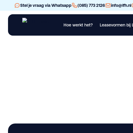
Stel je vraag via Whatsapp
(085) 773 2126
info@lfh.nl
Hoe werkt het?
Leasevormen bij 
Financial Lease
Operational Lease
Bekijk al ons materieel
Vra
Tijhof TA-12000 3
Lease deze bedrijfswagen bij LFH. Nieuw. Beschikbaar in Dra