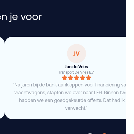
n je voor
JV
Jan de Vries
Transport De Vries B.V.
"Na jaren bij de bank aankloppen voor financiering van 
vrachtwagens, stapten we over naar LFH. Binnen twee 
hadden we een goedgekeurde offerte. Dat had ik niet
verwacht."