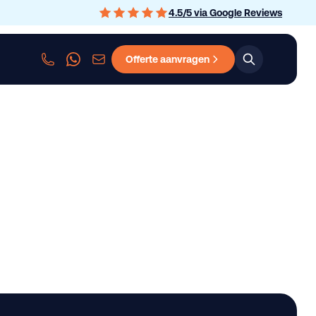
4.5
/
5
via Google Reviews
Offerte aanvragen
sen
Personenauto leasen
Bedrijfswagen leasen
Graafmachine le
able Trailer *Nieuw