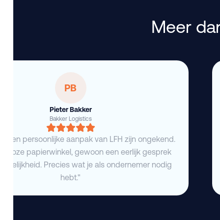
Meer dan
PB
Pieter Bakker
Bakker Logistics
eid en persoonlijke aanpak van LFH zijn ongekend.
deloze papierwinkel, gewoon een eerlijk gesprek
duidelijkheid. Precies wat je als ondernemer nodig
hebt."