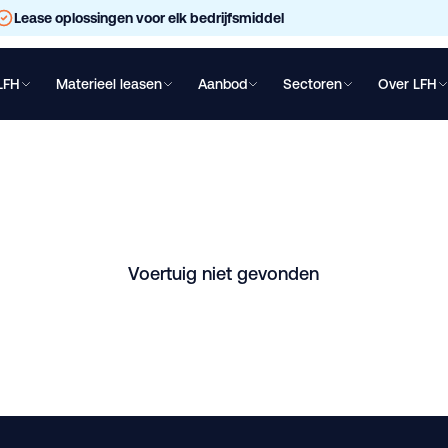
Lease oplossingen voor elk bedrijfsmiddel
LFH
Materieel leasen
Aanbod
Sectoren
Over LFH
chtwagen leasen
Oplegger leasen
Bakwagen leasen
Shovel lea
 Cars-Winch-Extend
chten. Vraag direct een vrijblijvende offerte aan.
Voertuig niet gevonden