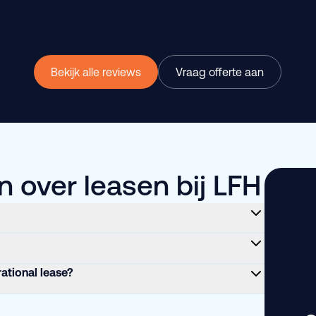
Bekijk alle reviews
Vraag offerte aan
 over leasen bij LFH
rational lease?