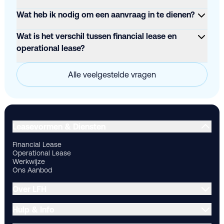
Wat heb ik nodig om een aanvraag in te dienen?
Wat is het verschil tussen financial lease en
operational lease?
Alle veelgestelde vragen
Financial Lease
Operational Lease
Werkwijze
Ons Aanbod
Ov
Leasevormen & Diensten
Financial Lease
Operational Lease
Werkwijze
Ons Aanbod
Over LFH
Hulp & Info