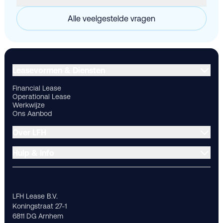
Alle veelgestelde vragen
Financial Lease
Operational Lease
Werkwijze
Ons Aanbod
Ov
Leasevormen & Diensten
Financial Lease
Operational Lease
Werkwijze
Ons Aanbod
Over LFH
Hulp & Info
LFH Lease B.V.
Koningstraat 27-1
6811 DG Arnhem