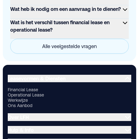
Wat heb ik nodig om een aanvraag in te dienen?
Wat is het verschil tussen financial lease en
operational lease?
Alle veelgestelde vragen
Financial Lease
Operational Lease
Werkwijze
Ons Aanbod
Ov
Leasevormen & Diensten
Financial Lease
Operational Lease
Werkwijze
Ons Aanbod
Over LFH
Hulp & Info