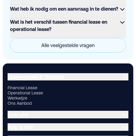
Wat heb ik nodig om een aanvraag in te dienen?
Wat is het verschil tussen financial lease en
operational lease?
Alle veelgestelde vragen
Financial Lease
Operational Lease
Werkwijze
Ons Aanbod
Ov
Leasevormen & Diensten
Financial Lease
Operational Lease
Werkwijze
Ons Aanbod
Over LFH
Hulp & Info