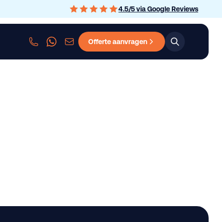
4.5
/
5
via Google Reviews
Offerte aanvragen
sen
Personenauto leasen
Bedrijfswagen leasen
Graafmachine le
on Loading ! New Unu