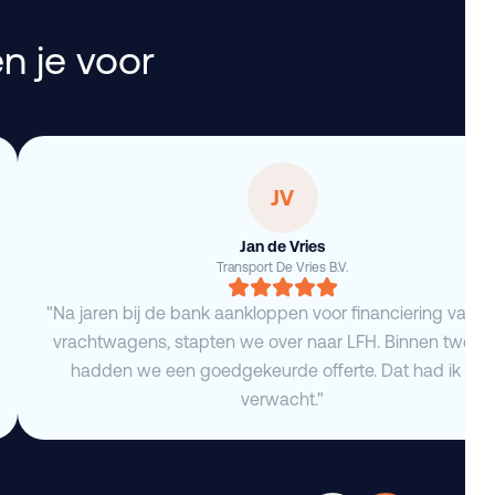
n je voor
JV
Jan de Vries
Transport De Vries B.V.
"Na jaren bij de bank aankloppen voor financiering van 
vrachtwagens, stapten we over naar LFH. Binnen twee 
hadden we een goedgekeurde offerte. Dat had ik niet
verwacht."