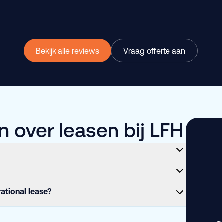
Bekijk alle reviews
Vraag offerte aan
 over leasen bij LFH
rational lease?