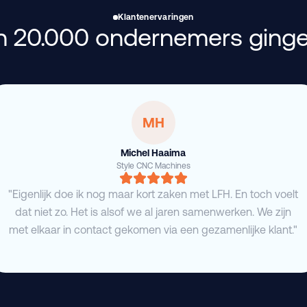
Klantenervaringen
 20.000 ondernemers ginge
MH
Michel Haaima
Style CNC Machines
"Eigenlijk doe ik nog maar kort zaken met LFH. En toch voelt
dat niet zo. Het is alsof we al jaren samenwerken. We zijn
met elkaar in contact gekomen via een gezamenlijke klant."