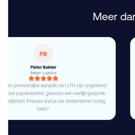
Meer dan
PB
Pieter Bakker
Bakker Logistics
eid en persoonlijke aanpak van LFH zijn ongekend.
deloze papierwinkel, gewoon een eerlijk gesprek
duidelijkheid. Precies wat je als ondernemer nodig
hebt."