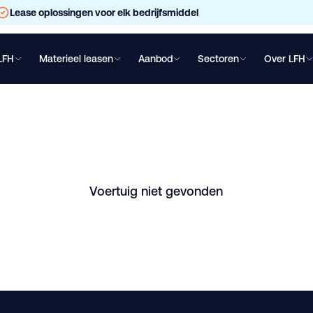
Lease oplossingen voor elk bedrijfsmiddel
LFH
Materieel leasen
Aanbod
Sectoren
Over LFH
chtwagen leasen
Oplegger leasen
Bakwagen leasen
Shovel lea
le Full Spring 60 T
's-Hertogenbosch. Vraag direct een vrijblijvende offerte aan.
Voertuig niet gevonden