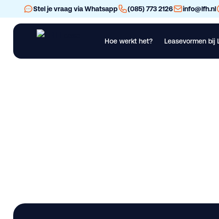
Stel je vraag via Whatsapp
(085) 773 2126
info@lfh.nl
Hoe werkt het?
Leasevormen bij 
Financial Lease
Operational Lease
Bekijk al ons materieel
Vra
Onder Low Bed 3 Ax
Lease deze bedrijfswagen bij LFH. Gebruikt. Beschikbaar in 