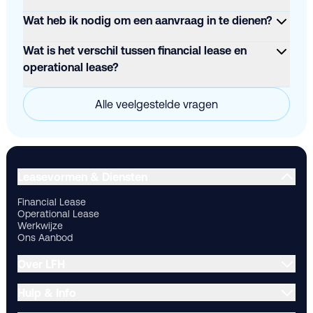
Wat heb ik nodig om een aanvraag in te dienen?
Wat is het verschil tussen financial lease en
operational lease?
Alle veelgestelde vragen
Financial Lease
Operational Lease
Werkwijze
Ons Aanbod
Ov
Leasevormen & Diensten
Financial Lease
Operational Lease
Werkwijze
Ons Aanbod
Over LFH
Hulp & Info