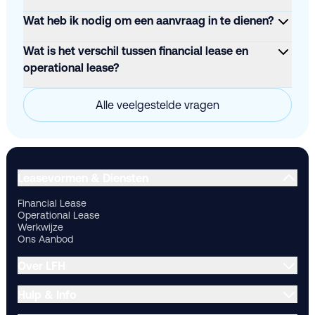
Wat heb ik nodig om een aanvraag in te dienen?
Wat is het verschil tussen financial lease en
operational lease?
Alle veelgestelde vragen
Financial Lease
Operational Lease
Werkwijze
Ons Aanbod
Ov
Leasevormen & Diensten
Financial Lease
Operational Lease
Werkwijze
Ons Aanbod
Over LFH
Hulp & Info