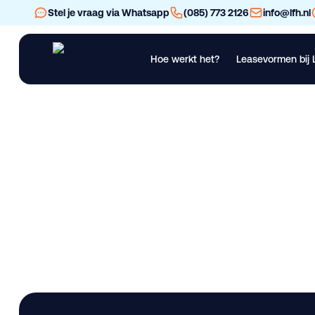
Stel je vraag via Whatsapp
(085) 773 2126
info@lfh.nl
Hoe werkt het?
Leasevormen bij 
Financial Lease
Operational Lease
Bekijk al ons materieel
Vra
MAN TGS 26.360 VD
Lease deze bedrijfswagen bij LFH. 40.159 km • Gebruikt. Besc