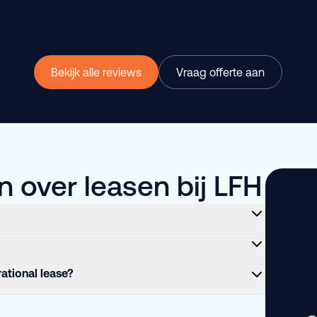
Bekijk alle reviews
Vraag offerte aan
 over leasen bij LFH
rational lease?