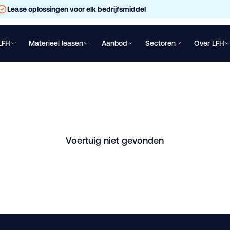
Lease oplossingen voor elk bedrijfsmiddel
LFH
Materieel leasen
Aanbod
Sectoren
Over LFH
chtwagen leasen
Oplegger leasen
Bakwagen leasen
Shovel lea
K 21m³, 2 compartim
hikbaar in Andelst. Vraag direct een vrijblijvende offerte aan.
Voertuig niet gevonden