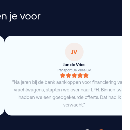
n je voor
JV
Jan de Vries
Transport De Vries B.V.
"Na jaren bij de bank aankloppen voor financiering van 
vrachtwagens, stapten we over naar LFH. Binnen twee 
hadden we een goedgekeurde offerte. Dat had ik niet
verwacht."