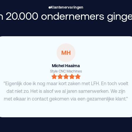
Klantenervaringen
 20.000 ondernemers ginge
MH
Michel Haaima
Style CNC Machines
"Eigenlijk doe ik nog maar kort zaken met LFH. En toch voelt
dat niet zo. Het is alsof we al jaren samenwerken. We zijn
met elkaar in contact gekomen via een gezamenlijke klant."