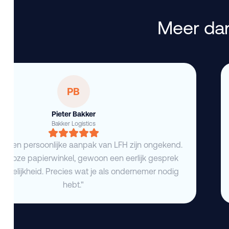
Meer dan
PB
Pieter Bakker
Bakker Logistics
eid en persoonlijke aanpak van LFH zijn ongekend.
deloze papierwinkel, gewoon een eerlijk gesprek
duidelijkheid. Precies wat je als ondernemer nodig
hebt."