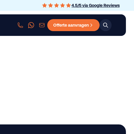
4.5
/
5
via Google Reviews
Offerte aanvragen
sen
Personenauto leasen
Bedrijfswagen leasen
Graafmachine le
enten + weighing s