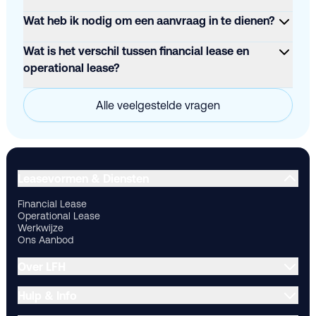
Wat heb ik nodig om een aanvraag in te dienen?
Wat is het verschil tussen financial lease en
operational lease?
Alle veelgestelde vragen
Financial Lease
Operational Lease
Werkwijze
Ons Aanbod
Ov
Leasevormen & Diensten
Financial Lease
Operational Lease
Werkwijze
Ons Aanbod
Over LFH
Hulp & Info