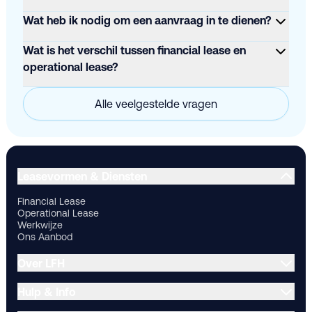
Wat heb ik nodig om een aanvraag in te dienen?
Wat is het verschil tussen financial lease en
operational lease?
Alle veelgestelde vragen
Financial Lease
Operational Lease
Werkwijze
Ons Aanbod
Ov
Leasevormen & Diensten
Financial Lease
Operational Lease
Werkwijze
Ons Aanbod
Over LFH
Hulp & Info