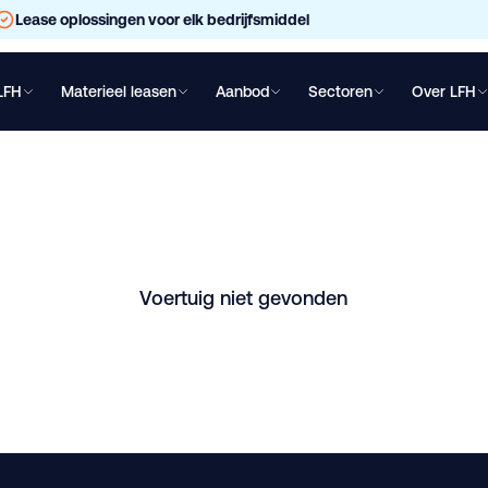
Lease oplossingen voor elk bedrijfsmiddel
LFH
Materieel leasen
Aanbod
Sectoren
Over LFH
chtwagen leasen
Oplegger leasen
Bakwagen leasen
Shovel lea
en
 Oever. Vraag direct een vrijblijvende offerte aan.
Voertuig niet gevonden