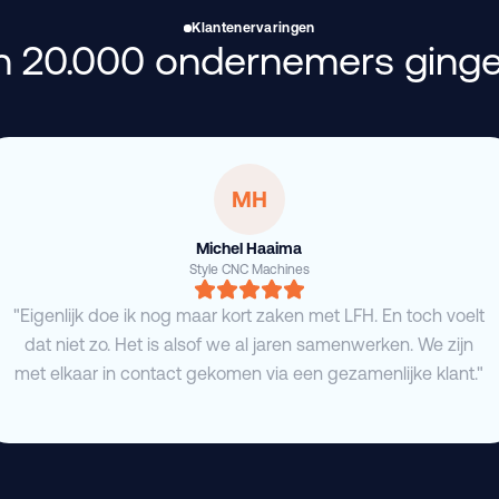
Klantenervaringen
 20.000 ondernemers ginge
MH
Michel Haaima
Style CNC Machines
"Eigenlijk doe ik nog maar kort zaken met LFH. En toch voelt
dat niet zo. Het is alsof we al jaren samenwerken. We zijn
met elkaar in contact gekomen via een gezamenlijke klant."