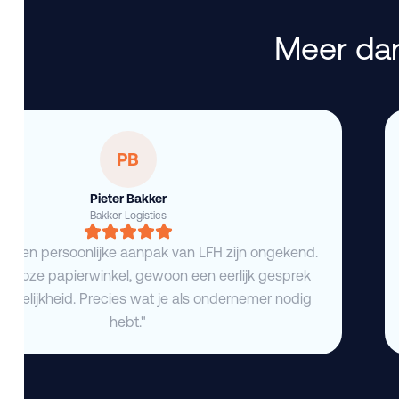
Meer dan
PB
Pieter Bakker
Bakker Logistics
eid en persoonlijke aanpak van LFH zijn ongekend.
deloze papierwinkel, gewoon een eerlijk gesprek
duidelijkheid. Precies wat je als ondernemer nodig
hebt."