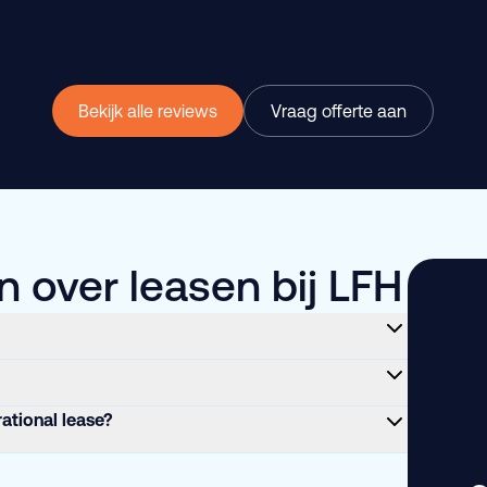
Bekijk alle reviews
Vraag offerte aan
 over leasen bij LFH
rational lease?