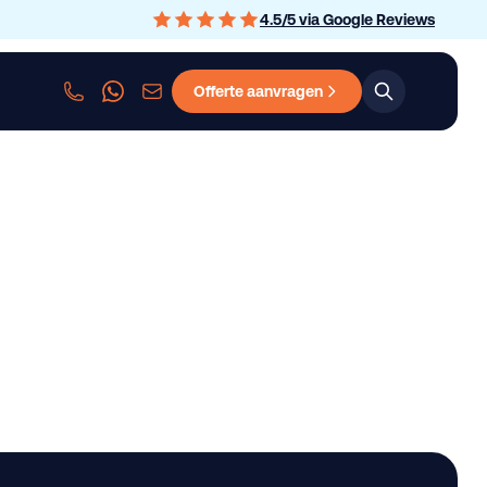
4.5
/
5
via Google Reviews
Offerte aanvragen
sen
Personenauto leasen
Bedrijfswagen leasen
Graafmachine le