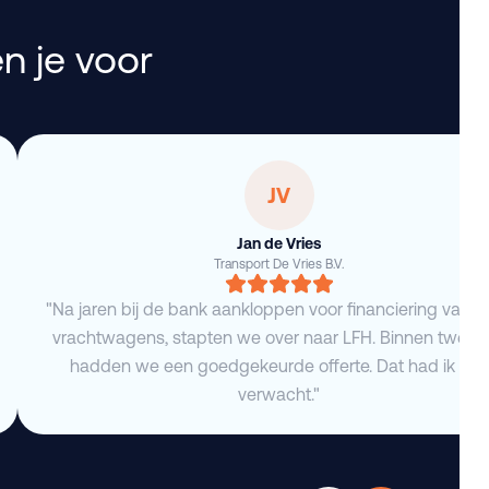
n je voor
JV
Jan de Vries
Transport De Vries B.V.
"Na jaren bij de bank aankloppen voor financiering van 
vrachtwagens, stapten we over naar LFH. Binnen twee 
hadden we een goedgekeurde offerte. Dat had ik niet
verwacht."