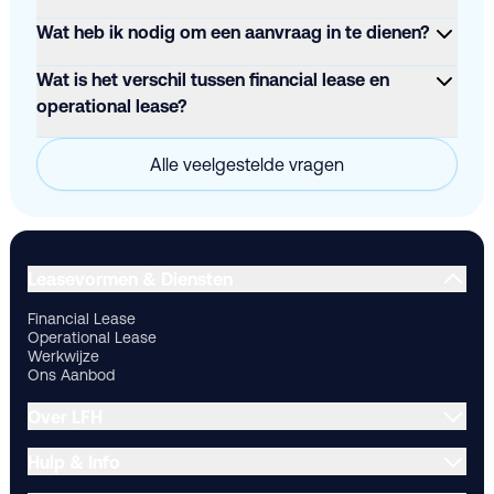
Wat heb ik nodig om een aanvraag in te dienen?
Wat is het verschil tussen financial lease en
operational lease?
Alle veelgestelde vragen
Financial Lease
Operational Lease
Werkwijze
Ons Aanbod
Ov
Leasevormen & Diensten
Financial Lease
Operational Lease
Werkwijze
Ons Aanbod
Over LFH
Hulp & Info