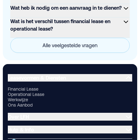
Wat heb ik nodig om een aanvraag in te dienen?
Wat is het verschil tussen financial lease en
operational lease?
Alle veelgestelde vragen
Financial Lease
Operational Lease
Werkwijze
Ons Aanbod
Ov
Leasevormen & Diensten
Financial Lease
Operational Lease
Werkwijze
Ons Aanbod
Over LFH
Hulp & Info