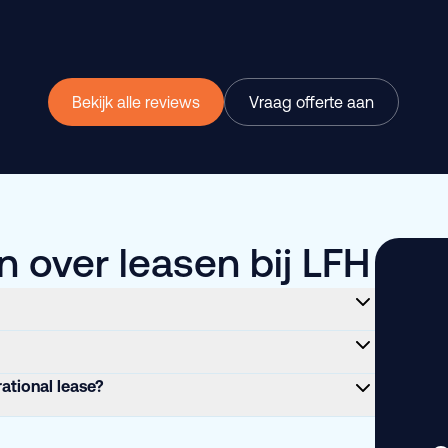
Bekijk alle reviews
Vraag offerte aan
 over leasen bij LFH
rational lease?