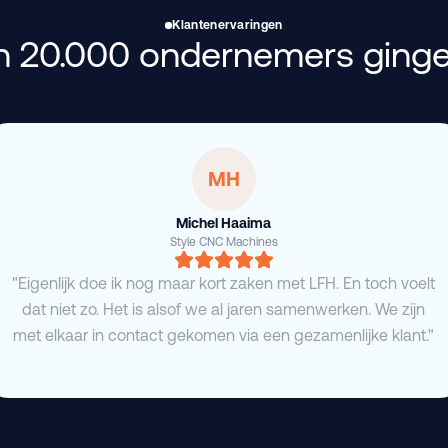
Klantenervaringen
 20.000 ondernemers ginge
MH
Michel Haaima
Style CNC Machines
"Eigenlijk doe ik nog maar kort zaken met LFH. En toch voelt
dat niet zo. Het is alsof we al jaren samenwerken. We zijn
met elkaar in contact gekomen via een gezamenlijke klant."