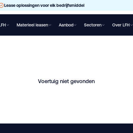
Lease oplossingen voor elk bedrijfsmiddel
LFH
Materieel leasen
Aanbod
Sectoren
Over LFH
chtwagen leasen
Oplegger leasen
Bakwagen leasen
Shovel lea
 leasen
delstum. Vraag direct een vrijblijvende offerte aan.
Voertuig niet gevonden