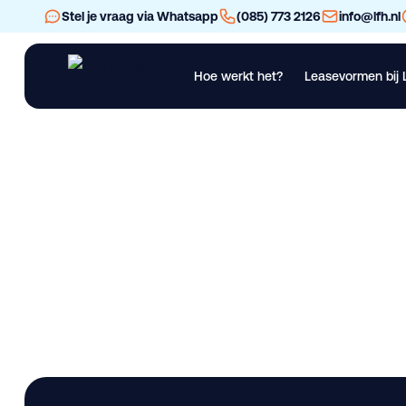
Stel je vraag via Whatsapp
(085) 773 2126
info@lfh.nl
Hoe werkt het?
Leasevormen bij 
Financial Lease
Operational Lease
Bekijk al ons materieel
Vra
Knegt DEMO 304G2
Lease deze bedrijfswagen bij LFH. Nieuw. Beschikbaar in Mid