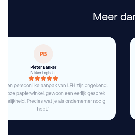
Meer dan
PB
Pieter Bakker
Bakker Logistics
eid en persoonlijke aanpak van LFH zijn ongekend.
deloze papierwinkel, gewoon een eerlijk gesprek
duidelijkheid. Precies wat je als ondernemer nodig
hebt."