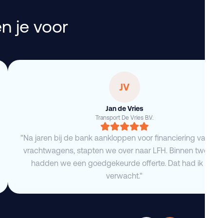
n je voor
JV
Jan de Vries
Transport De Vries B.V.
"Na jaren bij de bank aankloppen voor financiering van 
vrachtwagens, stapten we over naar LFH. Binnen twee 
hadden we een goedgekeurde offerte. Dat had ik niet
verwacht."