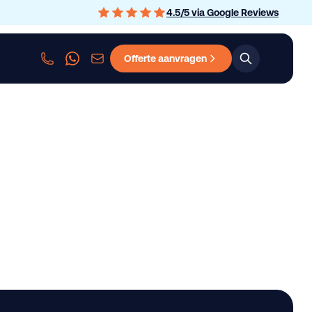
4.5
/
5
via Google Reviews
Offerte aanvragen
sen
Personenauto leasen
Bedrijfswagen leasen
Graafmachine le