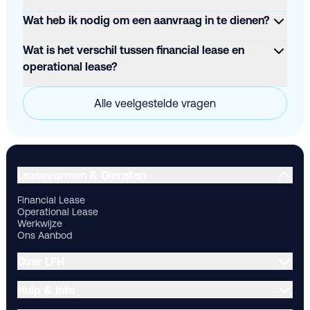
Wat heb ik nodig om een aanvraag in te dienen?
Wat is het verschil tussen financial lease en
operational lease?
Alle veelgestelde vragen
Financial Lease
Operational Lease
Werkwijze
Ons Aanbod
Ov
Leasevormen & Diensten
Financial Lease
Operational Lease
Werkwijze
Ons Aanbod
Over LFH
Hulp & Info