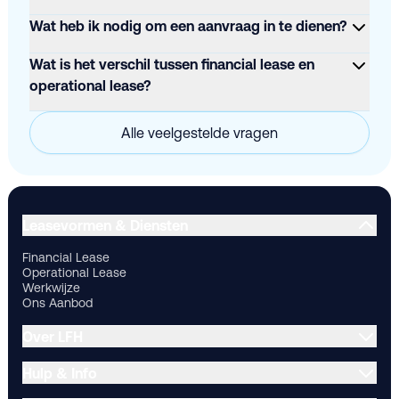
Wat heb ik nodig om een aanvraag in te dienen?
Wat is het verschil tussen financial lease en
operational lease?
Alle veelgestelde vragen
Financial Lease
Operational Lease
Werkwijze
Ons Aanbod
Ov
Leasevormen & Diensten
Financial Lease
Operational Lease
Werkwijze
Ons Aanbod
Over LFH
Hulp & Info