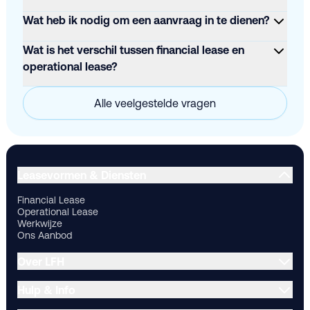
Wat heb ik nodig om een aanvraag in te dienen?
Wat is het verschil tussen financial lease en
operational lease?
Alle veelgestelde vragen
Financial Lease
Operational Lease
Werkwijze
Ons Aanbod
Ov
Leasevormen & Diensten
Financial Lease
Operational Lease
Werkwijze
Ons Aanbod
Over LFH
Hulp & Info