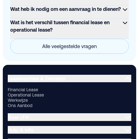
Wat heb ik nodig om een aanvraag in te dienen?
Wat is het verschil tussen financial lease en
operational lease?
Alle veelgestelde vragen
Financial Lease
Operational Lease
Werkwijze
Ons Aanbod
Ov
Leasevormen & Diensten
Financial Lease
Operational Lease
Werkwijze
Ons Aanbod
Over LFH
Hulp & Info