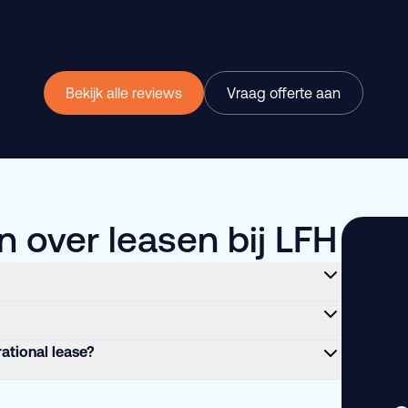
Bekijk alle reviews
Vraag offerte aan
 over leasen bij LFH
rational lease?