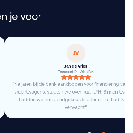
n je voor
JV
Jan de Vries
Transport De Vries B.V.
"Na jaren bij de bank aankloppen voor financiering van 
vrachtwagens, stapten we over naar LFH. Binnen twee 
hadden we een goedgekeurde offerte. Dat had ik niet
verwacht."