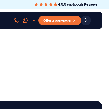
4.5
/
5
via Google Reviews
Offerte aanvragen
sen
Personenauto leasen
Bedrijfswagen leasen
Graafmachine le