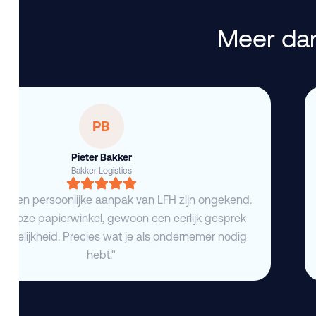
Meer dan
PB
Pieter Bakker
Bakker Logistics
eid en persoonlijke aanpak van LFH zijn ongekend.
deloze papierwinkel, gewoon een eerlijk gesprek
duidelijkheid. Precies wat je als ondernemer nodig
hebt."