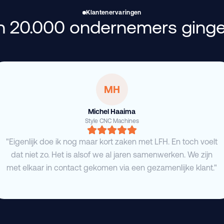
Klantenervaringen
 20.000 ondernemers ginge
MH
Michel Haaima
Style CNC Machines
"Eigenlijk doe ik nog maar kort zaken met LFH. En toch voelt
dat niet zo. Het is alsof we al jaren samenwerken. We zijn
met elkaar in contact gekomen via een gezamenlijke klant."