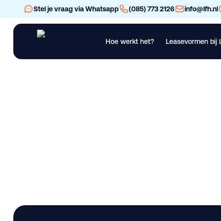
Stel je vraag via Whatsapp
(085) 773 2126
info@lfh.nl
Hoe werkt het?
Leasevormen bij 
Financial Lease
Operational Lease
Bekijk al ons materieel
Vra
FUSO Canter 9C18 
Lease deze bedrijfswagen bij LFH. 29.024 km • Gebruikt. Bes