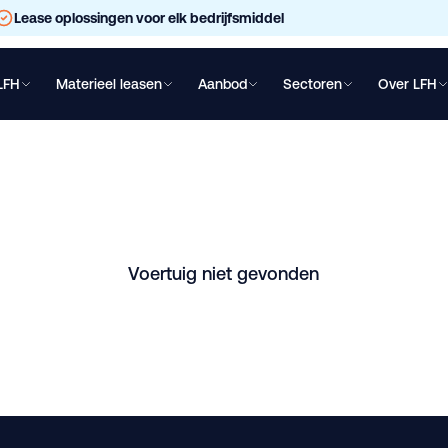
Lease oplossingen voor elk bedrijfsmiddel
LFH
Materieel leasen
Aanbod
Sectoren
Over LFH
chtwagen leasen
Oplegger leasen
Bakwagen leasen
Shovel lea
Geesink 7m³ leasen
chikbaar in Andelst. Vraag direct een vrijblijvende offerte aan.
Voertuig niet gevonden