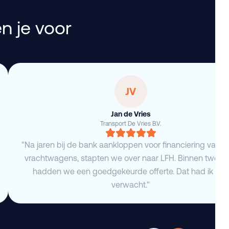
n je voor
JV
Jan de Vries
Transport De Vries B.V.
"Na jaren bij de bank aankloppen voor financiering van 
vrachtwagens, stapten we over naar LFH. Binnen twee 
hadden we een goedgekeurde offerte. Dat had ik niet
verwacht."