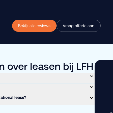
Bekijk alle reviews
Vraag offerte aan
 over leasen bij LFH
rational lease?