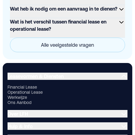
Wat heb ik nodig om een aanvraag in te dienen?
Wat is het verschil tussen financial lease en
operational lease?
Alle veelgestelde vragen
Financial Lease
Operational Lease
Werkwijze
Ons Aanbod
Ov
Leasevormen & Diensten
Financial Lease
Operational Lease
Werkwijze
Ons Aanbod
Over LFH
Hulp & Info