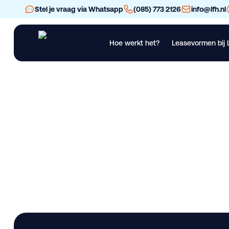
Stel je vraag via Whatsapp
(085) 773 2126
info@lfh.nl
Hoe werkt het?
Leasevormen bij 
Financial Lease
Operational Lease
Bekijk al ons materieel
Vra
DAF XD 450 F 8X4
Lease deze bedrijfswagen bij LFH. 100 km • Nieuw. Beschikba