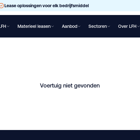
Lease oplossingen voor elk bedrijfsmiddel
LFH
Materieel leasen
Aanbod
Sectoren
Over LFH
chtwagen leasen
Oplegger leasen
Bakwagen leasen
Shovel lea
 NIEUW MET FABRIE
ar in Meer. Vraag direct een vrijblijvende offerte aan.
Voertuig niet gevonden