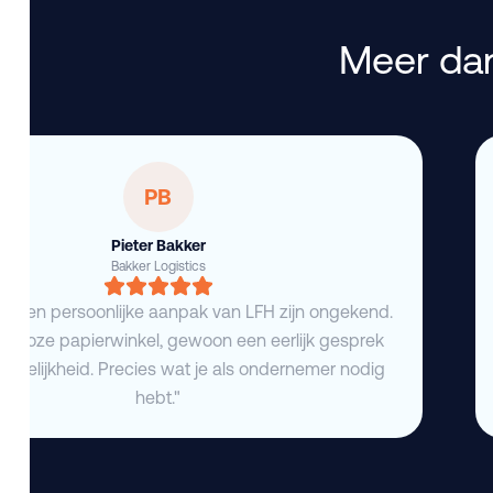
Meer dan
PB
Pieter Bakker
Bakker Logistics
eid en persoonlijke aanpak van LFH zijn ongekend.
deloze papierwinkel, gewoon een eerlijk gesprek
duidelijkheid. Precies wat je als ondernemer nodig
hebt."