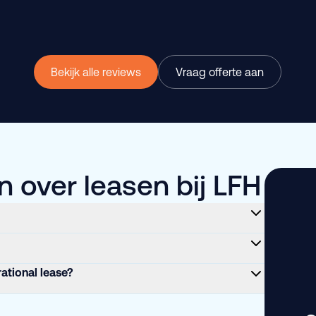
Bekijk alle reviews
Vraag offerte aan
 over leasen bij LFH
rational lease?