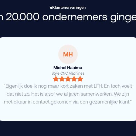
Klantenervaringen
 20.000 ondernemers ginge
MH
Michel Haaima
Style CNC Machines
"Eigenlijk doe ik nog maar kort zaken met LFH. En toch voelt
dat niet zo. Het is alsof we al jaren samenwerken. We zijn
met elkaar in contact gekomen via een gezamenlijke klant."