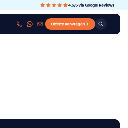
4.5
/
5
via Google Reviews
Offerte aanvragen
sen
Personenauto leasen
Bedrijfswagen leasen
Graafmachine le
KS GARANTIE NEDER