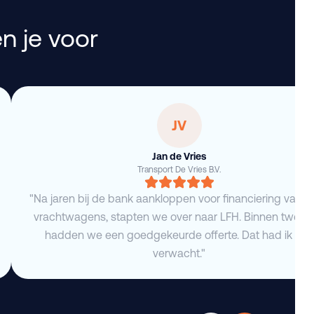
n je voor
JV
Jan de Vries
Transport De Vries B.V.
"Na jaren bij de bank aankloppen voor financiering van 
vrachtwagens, stapten we over naar LFH. Binnen twee 
hadden we een goedgekeurde offerte. Dat had ik niet
verwacht."