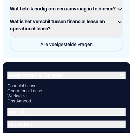
Wat heb ik nodig om een aanvraag in te dienen?
Wat is het verschil tussen financial lease en
operational lease?
Alle veelgestelde vragen
Financial Lease
Operational Lease
Werkwijze
Ons Aanbod
Ov
Leasevormen & Diensten
Financial Lease
Operational Lease
Werkwijze
Ons Aanbod
Over LFH
Hulp & Info