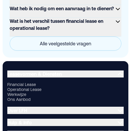
Wat heb ik nodig om een aanvraag in te dienen?
Wat is het verschil tussen financial lease en
operational lease?
Alle veelgestelde vragen
Financial Lease
Operational Lease
Werkwijze
Ons Aanbod
Ov
Leasevormen & Diensten
Financial Lease
Operational Lease
Werkwijze
Ons Aanbod
Over LFH
Hulp & Info