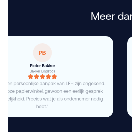
Meer dan
PB
Pieter Bakker
Bakker Logistics
eid en persoonlijke aanpak van LFH zijn ongekend.
deloze papierwinkel, gewoon een eerlijk gesprek
duidelijkheid. Precies wat je als ondernemer nodig
hebt."