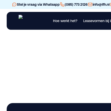
Stel je vraag via Whatsapp
(085) 773 2126
info@lfh.nl
Hoe werkt het?
Leasevormen bij 
Financial Lease
Operational Lease
Bekijk al ons materieel
Vra
AUSA D151 AEG lea
Lease deze bedrijfswagen bij LFH. Gebruikt. Beschikbaar in 