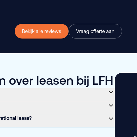
Bekijk alle reviews
Vraag offerte aan
 over leasen bij LFH
rational lease?