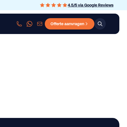
4.5
/
5
via Google Reviews
Offerte aanvragen
sen
Personenauto leasen
Bedrijfswagen leasen
Graafmachine le