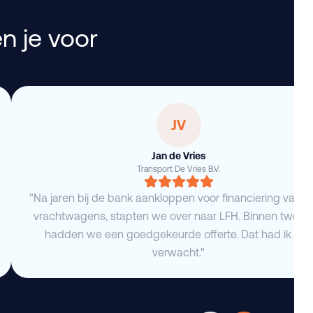
n je voor
JV
Jan de Vries
Transport De Vries B.V.
"Na jaren bij de bank aankloppen voor financiering van 
vrachtwagens, stapten we over naar LFH. Binnen twee 
hadden we een goedgekeurde offerte. Dat had ik niet
verwacht."