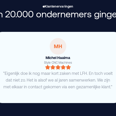
Klantenervaringen
 20.000 ondernemers ginge
MH
Michel Haaima
Style CNC Machines
"Eigenlijk doe ik nog maar kort zaken met LFH. En toch voelt
dat niet zo. Het is alsof we al jaren samenwerken. We zijn
met elkaar in contact gekomen via een gezamenlijke klant."