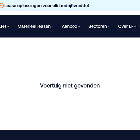
Lease oplossingen voor elk bedrijfsmiddel
LFH
Materieel leasen
Aanbod
Sectoren
Over LFH
chtwagen leasen
Oplegger leasen
Bakwagen leasen
Shovel lea
sen
Den Oever. Vraag direct een vrijblijvende offerte aan.
Voertuig niet gevonden