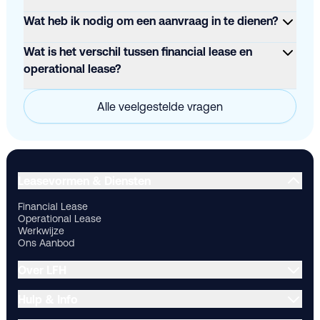
Wat heb ik nodig om een aanvraag in te dienen?
Wat is het verschil tussen financial lease en
operational lease?
Alle veelgestelde vragen
Financial Lease
Operational Lease
Werkwijze
Ons Aanbod
Ov
Leasevormen & Diensten
Financial Lease
Operational Lease
Werkwijze
Ons Aanbod
Over LFH
Hulp & Info