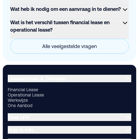
Wat heb ik nodig om een aanvraag in te dienen?
Wat is het verschil tussen financial lease en
operational lease?
Alle veelgestelde vragen
Financial Lease
Operational Lease
Werkwijze
Ons Aanbod
Ov
Leasevormen & Diensten
Financial Lease
Operational Lease
Werkwijze
Ons Aanbod
Over LFH
Hulp & Info