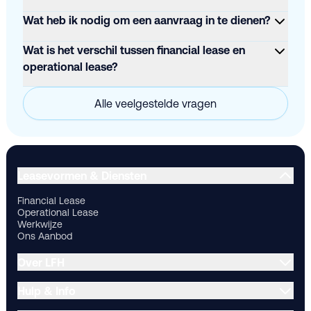
Wat heb ik nodig om een aanvraag in te dienen?
Wat is het verschil tussen financial lease en
operational lease?
Alle veelgestelde vragen
Financial Lease
Operational Lease
Werkwijze
Ons Aanbod
Ov
Leasevormen & Diensten
Financial Lease
Operational Lease
Werkwijze
Ons Aanbod
Over LFH
Hulp & Info