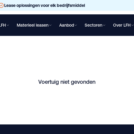
Lease oplossingen voor elk bedrijfsmiddel
LFH
Materieel leasen
Aanbod
Sectoren
Over LFH
chtwagen leasen
Oplegger leasen
Bakwagen leasen
Shovel lea
 AD-5 VV1268 lease
Vessem. Vraag direct een vrijblijvende offerte aan.
Voertuig niet gevonden