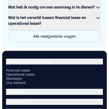
Wat heb ik nodig om een aanvraag in te dienen?
Wat is het verschil tussen financial lease en
operational lease?
Alle veelgestelde vragen
Financial Lease
Operational Lease
Werkwijze
Ons Aanbod
Ov
Leasevormen & Diensten
Financial Lease
Operational Lease
Werkwijze
Ons Aanbod
Over LFH
Hulp & Info