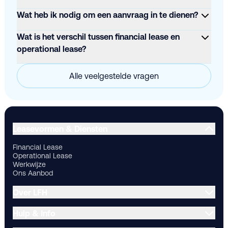
Wat heb ik nodig om een aanvraag in te dienen?
Wat is het verschil tussen financial lease en
operational lease?
Alle veelgestelde vragen
Financial Lease
Operational Lease
Werkwijze
Ons Aanbod
Ov
Leasevormen & Diensten
Financial Lease
Operational Lease
Werkwijze
Ons Aanbod
Over LFH
Hulp & Info