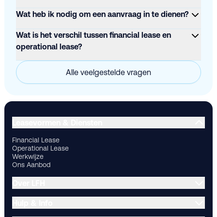
Wat heb ik nodig om een aanvraag in te dienen?
Wat is het verschil tussen financial lease en
operational lease?
Alle veelgestelde vragen
Financial Lease
Operational Lease
Werkwijze
Ons Aanbod
Ov
Leasevormen & Diensten
Financial Lease
Operational Lease
Werkwijze
Ons Aanbod
Over LFH
Hulp & Info