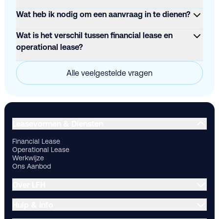
Wat heb ik nodig om een aanvraag in te dienen?
Wat is het verschil tussen financial lease en
operational lease?
Alle veelgestelde vragen
Financial Lease
Operational Lease
Werkwijze
Ons Aanbod
Ov
Leasevormen & Diensten
Financial Lease
Operational Lease
Werkwijze
Ons Aanbod
Over LFH
Hulp & Info