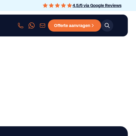
4.5
/
5
via Google Reviews
Offerte aanvragen
sen
Personenauto leasen
Bedrijfswagen leasen
Graafmachine le
RDER leasen
n.