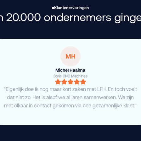
Klantenervaringen
 20.000 ondernemers ginge
MH
Michel Haaima
Style CNC Machines
"Eigenlijk doe ik nog maar kort zaken met LFH. En toch voelt
dat niet zo. Het is alsof we al jaren samenwerken. We zijn
met elkaar in contact gekomen via een gezamenlijke klant."