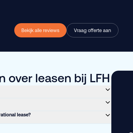
Bekijk alle reviews
Vraag offerte aan
 over leasen bij LFH
rational lease?