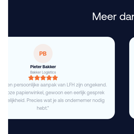
Meer dan
PB
Pieter Bakker
Bakker Logistics
eid en persoonlijke aanpak van LFH zijn ongekend.
deloze papierwinkel, gewoon een eerlijk gesprek
duidelijkheid. Precies wat je als ondernemer nodig
hebt."