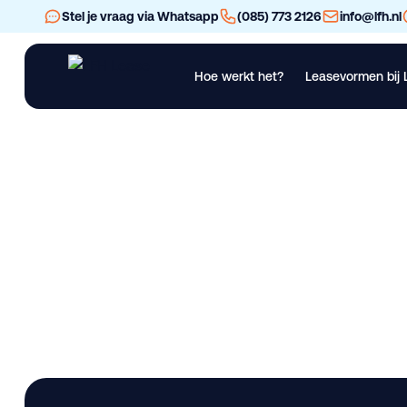
Stel je vraag via Whatsapp
(085) 773 2126
info@lfh.nl
Hoe werkt het?
Leasevormen bij 
Financial Lease
Operational Lease
Bekijk al ons materieel
Vra
Renault D 320 6x2
Lease deze bedrijfswagen bij LFH. 137.672 km • Gebruikt. Be