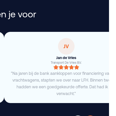
n je voor
JV
Jan de Vries
Transport De Vries B.V.
"Na jaren bij de bank aankloppen voor financiering van 
vrachtwagens, stapten we over naar LFH. Binnen twee 
hadden we een goedgekeurde offerte. Dat had ik niet
verwacht."