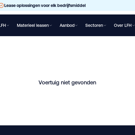
Lease oplossingen voor elk bedrijfsmiddel
LFH
Materieel leasen
Aanbod
Sectoren
Over LFH
chtwagen leasen
Oplegger leasen
Bakwagen leasen
Shovel lea
 HIAB KRAAN + RETA
schikbaar in Meerkerk. Vraag direct een vrijblijvende offerte aa
Voertuig niet gevonden