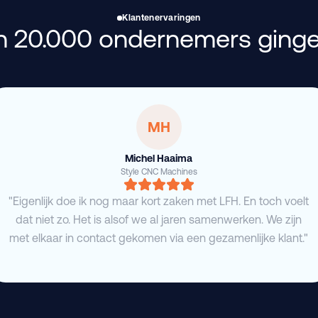
Klantenervaringen
 20.000 ondernemers ginge
MH
Michel Haaima
Style CNC Machines
"Eigenlijk doe ik nog maar kort zaken met LFH. En toch voelt
dat niet zo. Het is alsof we al jaren samenwerken. We zijn
met elkaar in contact gekomen via een gezamenlijke klant."