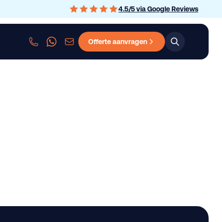
4.5
/
5
via Google Reviews
Offerte aanvragen
sen
Personenauto leasen
Bedrijfswagen leasen
Graafmachine le
ggaten | veel bindvoo