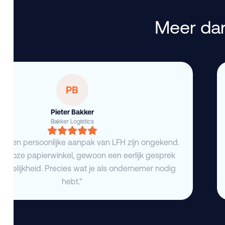
Meer dan
PB
Pieter Bakker
Bakker Logistics
eid en persoonlijke aanpak van LFH zijn ongekend.
deloze papierwinkel, gewoon een eerlijk gesprek
duidelijkheid. Precies wat je als ondernemer nodig
hebt."