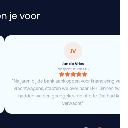
n je voor
JV
Jan de Vries
Transport De Vries B.V.
"Na jaren bij de bank aankloppen voor financiering van 
vrachtwagens, stapten we over naar LFH. Binnen twee 
hadden we een goedgekeurde offerte. Dat had ik niet
verwacht."