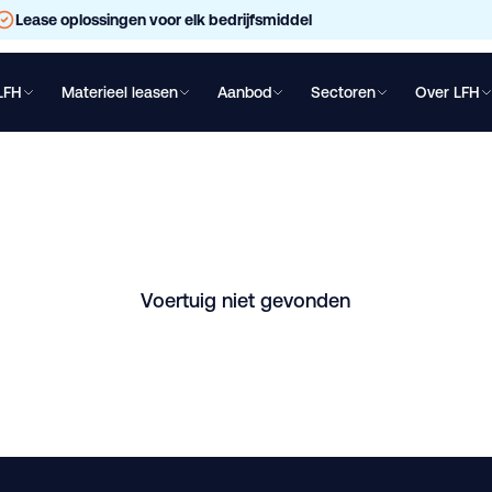
Lease oplossingen voor elk bedrijfsmiddel
LFH
Materieel leasen
Aanbod
Sectoren
Over LFH
chtwagen leasen
Oplegger leasen
Bakwagen leasen
Shovel lea
der | Twislock | Ron
men. Vraag direct een vrijblijvende offerte aan.
Voertuig niet gevonden