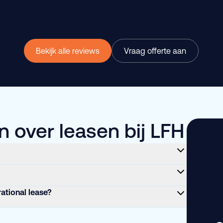
Bekijk alle reviews
Vraag offerte aan
 over leasen bij LFH
rational lease?