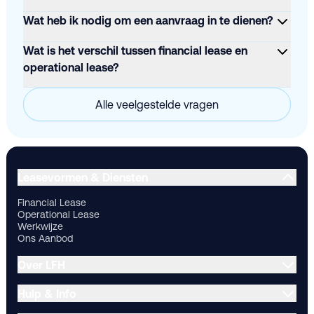
Wat heb ik nodig om een aanvraag in te dienen?
Wat is het verschil tussen financial lease en
operational lease?
Alle veelgestelde vragen
Financial Lease
Operational Lease
Werkwijze
Ons Aanbod
Ov
Leasevormen & Diensten
Financial Lease
Operational Lease
Werkwijze
Ons Aanbod
Over LFH
Hulp & Info