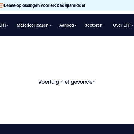
Lease oplossingen voor elk bedrijfsmiddel
LFH
Materieel leasen
Aanbod
Sectoren
Over LFH
chtwagen leasen
Oplegger leasen
Bakwagen leasen
Shovel lea
dfrees 205cm lease
ijhe. Vraag direct een vrijblijvende offerte aan.
Voertuig niet gevonden