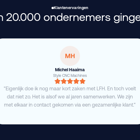
Klantenervaringen
 20.000 ondernemers ginge
MH
Michel Haaima
Style CNC Machines
"Eigenlijk doe ik nog maar kort zaken met LFH. En toch voelt
dat niet zo. Het is alsof we al jaren samenwerken. We zijn
met elkaar in contact gekomen via een gezamenlijke klant."