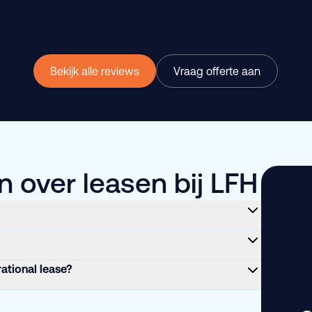
Bekijk alle reviews
Vraag offerte aan
 over leasen bij LFH
rational lease?