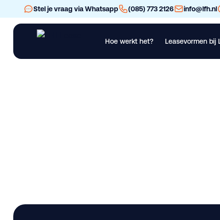
Stel je vraag via Whatsapp
(085) 773 2126
info@lfh.nl
Hoe werkt het?
Leasevormen bij 
Financial Lease
Operational Lease
Bekijk al ons materieel
Vra
Maschio B205 gron
Lease deze bedrijfswagen bij LFH. Gebruikt. Beschikbaar in W