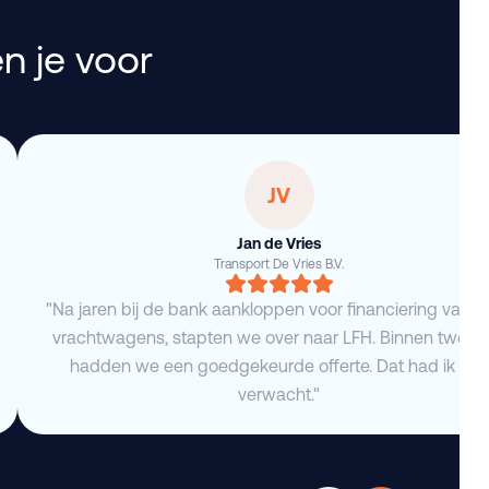
n je voor
JV
Jan de Vries
Transport De Vries B.V.
"Na jaren bij de bank aankloppen voor financiering van 
vrachtwagens, stapten we over naar LFH. Binnen twee 
hadden we een goedgekeurde offerte. Dat had ik niet
verwacht."