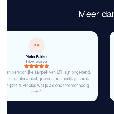
Meer dan
PB
Pieter Bakker
Bakker Logistics
eid en persoonlijke aanpak van LFH zijn ongekend.
deloze papierwinkel, gewoon een eerlijk gesprek
duidelijkheid. Precies wat je als ondernemer nodig
hebt."