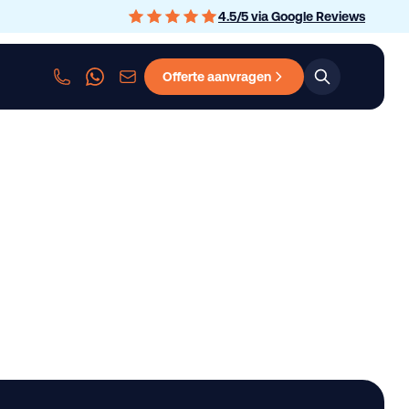
4.5
/
5
via Google Reviews
Offerte aanvragen
sen
Personenauto leasen
Bedrijfswagen leasen
Graafmachine le
n