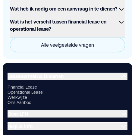
Wat heb ik nodig om een aanvraag in te dienen?
Wat is het verschil tussen financial lease en
operational lease?
Alle veelgestelde vragen
Financial Lease
Operational Lease
Werkwijze
Ons Aanbod
Ov
Leasevormen & Diensten
Financial Lease
Operational Lease
Werkwijze
Ons Aanbod
Over LFH
Hulp & Info