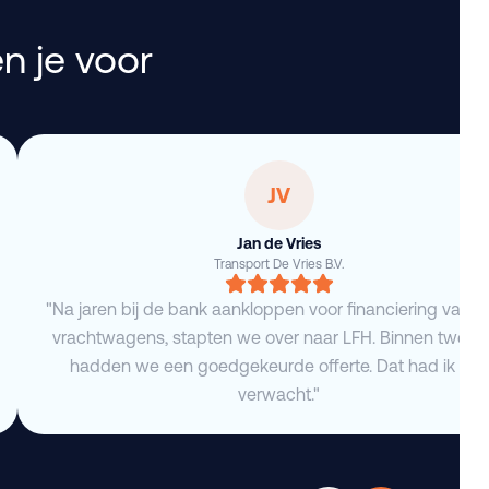
n je voor
JV
Jan de Vries
Transport De Vries B.V.
"Na jaren bij de bank aankloppen voor financiering van 
vrachtwagens, stapten we over naar LFH. Binnen twee 
hadden we een goedgekeurde offerte. Dat had ik niet
verwacht."