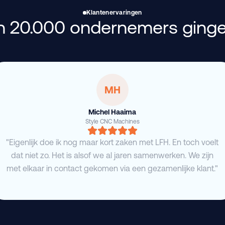
Klantenervaringen
 20.000 ondernemers ginge
MH
Michel Haaima
Style CNC Machines
"Eigenlijk doe ik nog maar kort zaken met LFH. En toch voelt
dat niet zo. Het is alsof we al jaren samenwerken. We zijn
met elkaar in contact gekomen via een gezamenlijke klant."