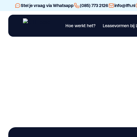
Stel je vraag via Whatsapp
(085) 773 2126
info@lfh.nl
Hoe werkt het?
Leasevormen bij 
Financial Lease
Operational Lease
Bekijk al ons materieel
Vra
MAN TGS 18.460 TGX
Lease deze bedrijfswagen bij LFH. 629.300 km • Gebruikt. Be