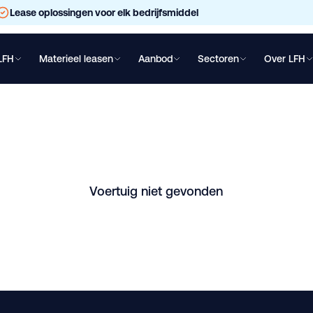
Lease oplossingen voor elk bedrijfsmiddel
LFH
Materieel leasen
Aanbod
Sectoren
Over LFH
chtwagen leasen
Oplegger leasen
Bakwagen leasen
Shovel lea
 18.470 /retarder/ 2
schikbaar in Sliedrecht. Vraag direct een vrijblijvende offerte 
Voertuig niet gevonden