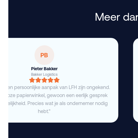
Meer dan
PB
Pieter Bakker
Bakker Logistics
eid en persoonlijke aanpak van LFH zijn ongekend.
deloze papierwinkel, gewoon een eerlijk gesprek
duidelijkheid. Precies wat je als ondernemer nodig
hebt."