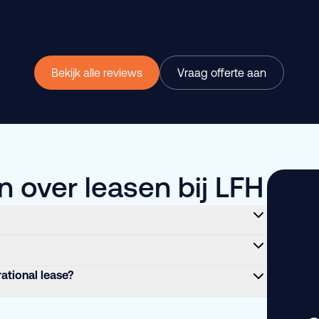
Bekijk alle reviews
Vraag offerte aan
 over leasen bij LFH
rational lease?