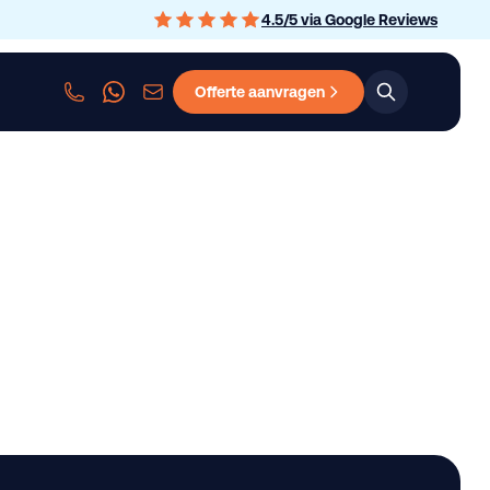
4.5
/
5
via Google Reviews
Offerte aanvragen
sen
Personenauto leasen
Bedrijfswagen leasen
Graafmachine le
 x tank/ Euro 6 D le
aan.