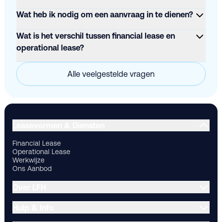
Wat heb ik nodig om een aanvraag in te dienen?
Wat is het verschil tussen financial lease en
operational lease?
Alle veelgestelde vragen
Financial Lease
Operational Lease
Werkwijze
Ons Aanbod
Ov
Leasevormen & Diensten
Financial Lease
Operational Lease
Werkwijze
Ons Aanbod
Over LFH
Hulp & Info