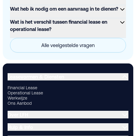
Wat heb ik nodig om een aanvraag in te dienen?
Wat is het verschil tussen financial lease en
operational lease?
Alle veelgestelde vragen
Financial Lease
Operational Lease
Werkwijze
Ons Aanbod
Ov
Leasevormen & Diensten
Financial Lease
Operational Lease
Werkwijze
Ons Aanbod
Over LFH
Hulp & Info