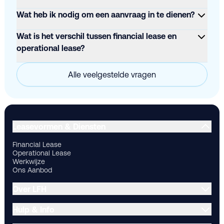
Wat heb ik nodig om een aanvraag in te dienen?
Wat is het verschil tussen financial lease en
operational lease?
Alle veelgestelde vragen
Financial Lease
Operational Lease
Werkwijze
Ons Aanbod
Ov
Leasevormen & Diensten
Financial Lease
Operational Lease
Werkwijze
Ons Aanbod
Over LFH
Hulp & Info