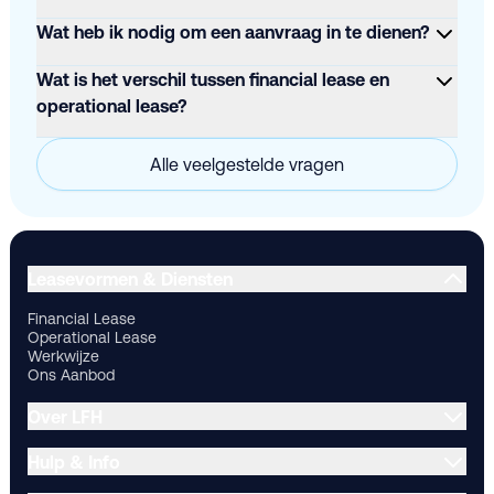
Wat heb ik nodig om een aanvraag in te dienen?
Wat is het verschil tussen financial lease en
operational lease?
Alle veelgestelde vragen
Financial Lease
Operational Lease
Werkwijze
Ons Aanbod
Ov
Leasevormen & Diensten
Financial Lease
Operational Lease
Werkwijze
Ons Aanbod
Over LFH
Hulp & Info